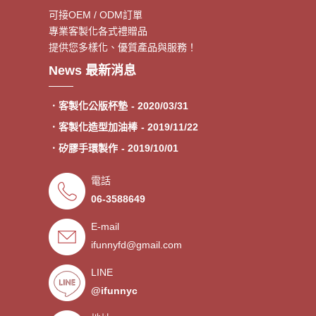
可接OEM / ODM訂單
專業客製化各式禮贈品
提供您多樣化、優質產品與服務！
．客製額溫卡
- 2020/06/17
News 最新消息
．神明鑰匙圈製作《公版免模
- 2020/05/08
費》
．客製化公版杯墊
- 2020/03/31
．客製化造型加油棒
- 2019/11/22
．矽膠手環製作
- 2019/10/01
．專業客製各類型加油棒
- 2019/09/30
電話
．來圖印製氣囊支架 低起訂量
- 2019/09/27
06-3588649
．超低價少量手環客製
- 2019/09/25
E-mail
．禮贈品客製化服務，歡迎免費
- 2019/09/03
ifunnyfd@gmail.com
索取樣品。
．氣囊支架客製服務
- 2019/08/30
．廣告扇製作工廠 -競選造勢熱
LINE
- 2019/08/05
門宣傳贈品
@ifunnyc
．宮廟神明結緣品訂做
- 2019/07/25
．水晶滴膠氣囊支架製作
- 2019/06/21