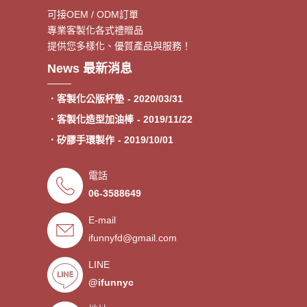
可接OEM / ODM訂單
專業客製化各式禮贈品
提供您多樣化、優質產品與服務！
．客製額溫卡
- 2020/06/17
News 最新消息
．神明鑰匙圈製作《公版免模
- 2020/05/08
費》
．客製化公版杯墊
- 2020/03/31
．客製化造型加油棒
- 2019/11/22
．矽膠手環製作
- 2019/10/01
．專業客製各類型加油棒
- 2019/09/30
電話
．來圖印製氣囊支架 低起訂量
- 2019/09/27
06-3588649
．超低價少量手環客製
- 2019/09/25
E-mail
．禮贈品客製化服務，歡迎免費
- 2019/09/03
索取樣品。
ifunnyfd@gmail.com
．氣囊支架客製服務
- 2019/08/30
．廣告扇製作工廠 -競選造勢熱
- 2019/08/05
LINE
門宣傳贈品
@ifunnyc
．宮廟神明結緣品訂做
- 2019/07/25
．水晶滴膠氣囊支架製作
- 2019/06/21