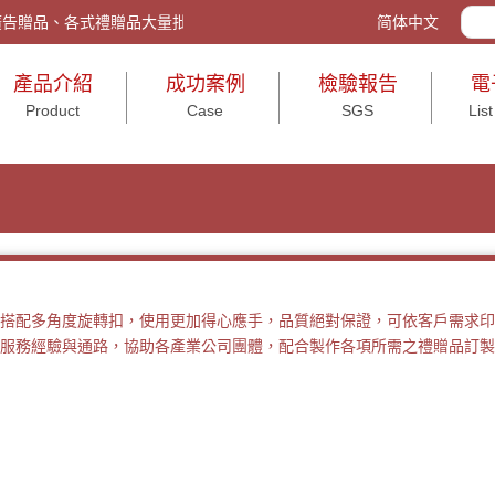
tw/ 客製化禮品、廣告贈品、各式禮贈品大量批發與包裝、活動送禮、打造企
简体中文
產品介紹
成功案例
檢驗報告
電
Product
Case
SGS
List
搭配多角度旋轉扣，使用更加得心應手，品質絕對保證，可依客戶需求印
服務經驗與通路，協助各產業公司團體，配合製作各項所需之禮贈品訂製