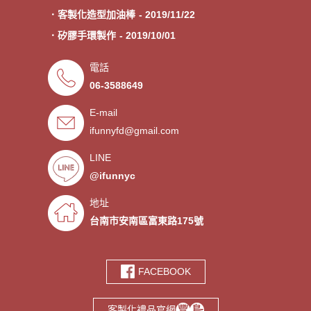
．客製化造型加油棒
- 2019/11/22
．矽膠手環製作
- 2019/10/01
．專業客製各類型加油棒
- 2019/09/30
電話
．來圖印製氣囊支架 低起訂量
- 2019/09/27
06-3588649
．超低價少量手環客製
- 2019/09/25
E-mail
．禮贈品客製化服務，歡迎免費
- 2019/09/03
ifunnyfd@gmail.com
索取樣品。
．氣囊支架客製服務
- 2019/08/30
．廣告扇製作工廠 -競選造勢熱
- 2019/08/05
LINE
門宣傳贈品
@ifunnyc
．宮廟神明結緣品訂做
- 2019/07/25
．水晶滴膠氣囊支架製作
- 2019/06/21
地址
．客製氣囊手機支架
- 2019/06/18
台南市安南區富東路175號
．PVC軟膠鑰匙圈客製
- 2019/06/05
．鑰匙圈少量客製印刷歡迎打樣‎
- 2019/05/10
FACEBOOK
．鑰匙圈客製化專家
- 2019/05/10
．台南螢幕擦拭貼製造廠商‎
- 2019/05/07
客製化禮品官網