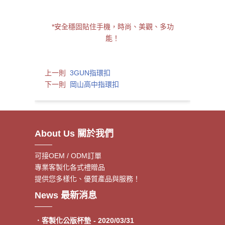
*安全穩固貼住手機，時尚、美觀、多功
能！
上一則
3GUN指環扣
下一則
岡山高中指環扣
About Us 關於我們
可接OEM / ODM訂單
專業客製化各式禮贈品
提供您多樣化、優質產品與服務！
．客製額溫卡
- 2020/06/17
News 最新消息
．神明鑰匙圈製作《公版免模
- 2020/05/08
費》
．客製化公版杯墊
- 2020/03/31