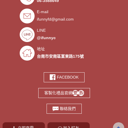
06-3588649
．超低價少量手環客製
- 2019/09/25
E-mail
．禮贈品客製化服務，歡迎免費
- 2019/09/03
ifunnyfd@gmail.com
索取樣品。
．氣囊支架客製服務
- 2019/08/30
．廣告扇製作工廠 -競選造勢熱
- 2019/08/05
LINE
門宣傳贈品
@ifunnyc
．宮廟神明結緣品訂做
- 2019/07/25
．水晶滴膠氣囊支架製作
- 2019/06/21
地址
．客製氣囊手機支架
- 2019/06/18
台南市安南區富東路175號
．PVC軟膠鑰匙圈客製
- 2019/06/05
．鑰匙圈少量客製印刷歡迎打樣‎
- 2019/05/10
FACEBOOK
．鑰匙圈客製化專家
- 2019/05/10
．台南螢幕擦拭貼製造廠商‎
- 2019/05/07
客製化禮品官網
．選舉宣傳造勢擦拭貼訂做
- 2019/05/06
．伸縮氣囊手機支架客製
- 2019/04/18
聯絡我們