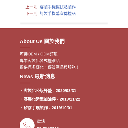
上一則
客製手機擦拭貼製作
下一則
訂製手機幕宣傳禮品
About Us 關於我們
可接OEM / ODM訂單
專業客製化各式禮贈品
提供您多樣化、優質產品與服務！
．客製額溫卡
- 2020/06/17
News 最新消息
．神明鑰匙圈製作《公版免模
- 2020/05/08
費》
．客製化公版杯墊
- 2020/03/31
．客製化造型加油棒
- 2019/11/22
．矽膠手環製作
- 2019/10/01
．專業客製各類型加油棒
- 2019/09/30
電話
．來圖印製氣囊支架 低起訂量
- 2019/09/27