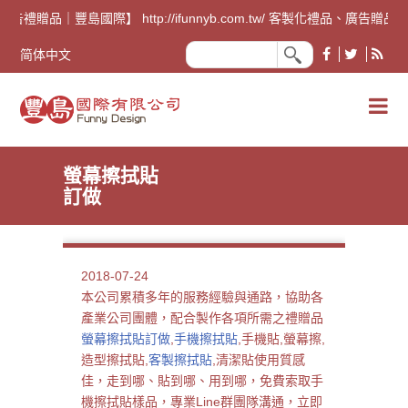
廣告禮贈品｜豐島國際】 http://ifunnyb.com.tw/ 
简体中文
螢幕擦拭貼
訂做
2018-07-24
本公司累積多年的服務經驗與通路，協助各
產業公司團體，配合製作各項所需之禮贈品
螢幕擦拭貼訂做
,
手機擦拭貼
,手機貼,螢幕擦,
造型擦拭貼,
客製擦拭貼
,清潔貼使用質感
佳，走到哪、貼到哪、用到哪，免費索取手
機擦拭貼樣品，專業Line群團隊溝通，立即