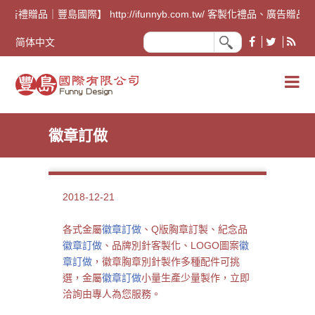
廣告禮贈品｜豐島國際】 http://ifunnyb.com.tw/ 
简体中文
徽章訂做
2018-12-21
各式金屬
徽章訂做
、Q版胸章訂製、紀念品
徽章訂做
、品牌別針客製化、LOGO圖案
徽
章訂做
，徽章胸章別針製作多種配件可挑
選，金屬
徽章訂做
小量生產少量製作，立即
洽詢由專人為您服務。