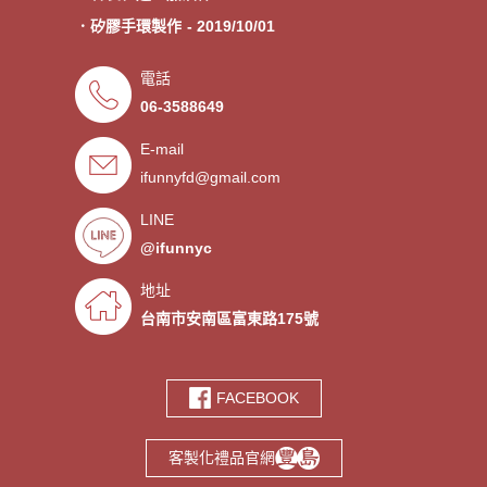
．矽膠手環製作
- 2019/10/01
．專業客製各類型加油棒
- 2019/09/30
電話
．來圖印製氣囊支架 低起訂量
- 2019/09/27
06-3588649
．超低價少量手環客製
- 2019/09/25
E-mail
．禮贈品客製化服務，歡迎免費
- 2019/09/03
索取樣品。
ifunnyfd@gmail.com
．氣囊支架客製服務
- 2019/08/30
．廣告扇製作工廠 -競選造勢熱
- 2019/08/05
LINE
門宣傳贈品
@ifunnyc
．宮廟神明結緣品訂做
- 2019/07/25
．水晶滴膠氣囊支架製作
- 2019/06/21
地址
．客製氣囊手機支架
- 2019/06/18
台南市安南區富東路175號
．PVC軟膠鑰匙圈客製
- 2019/06/05
．鑰匙圈少量客製印刷歡迎打樣‎
- 2019/05/10
FACEBOOK
．鑰匙圈客製化專家
- 2019/05/10
．台南螢幕擦拭貼製造廠商‎
- 2019/05/07
客製化禮品官網
．選舉宣傳造勢擦拭貼訂做
- 2019/05/06