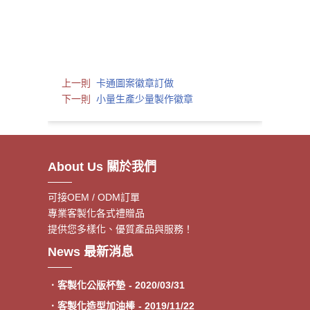
上一則
卡通圖案徽章訂做
下一則
小量生產少量製作徽章
About Us 關於我們
可接OEM / ODM訂單
專業客製化各式禮贈品
提供您多樣化、優質產品與服務！
．客製額溫卡
- 2020/06/17
News 最新消息
．神明鑰匙圈製作《公版免模
- 2020/05/08
費》
．客製化公版杯墊
- 2020/03/31
．客製化造型加油棒
- 2019/11/22