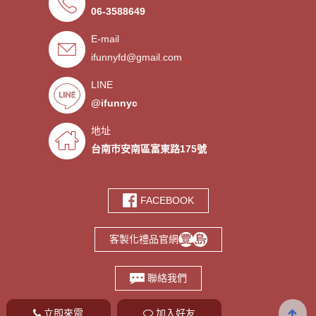
06-3588649
．超低價少量手環客製
- 2019/09/25
E-mail
．禮贈品客製化服務，歡迎免費
- 2019/09/03
索取樣品。
ifunnyfd@gmail.com
．氣囊支架客製服務
- 2019/08/30
．廣告扇製作工廠 -競選造勢熱
- 2019/08/05
LINE
門宣傳贈品
@ifunnyc
．宮廟神明結緣品訂做
- 2019/07/25
．水晶滴膠氣囊支架製作
- 2019/06/21
地址
．客製氣囊手機支架
- 2019/06/18
台南市安南區富東路175號
．PVC軟膠鑰匙圈客製
- 2019/06/05
．鑰匙圈少量客製印刷歡迎打樣‎
- 2019/05/10
FACEBOOK
．鑰匙圈客製化專家
- 2019/05/10
．台南螢幕擦拭貼製造廠商‎
- 2019/05/07
客製化禮品官網
．選舉宣傳造勢擦拭貼訂做
- 2019/05/06
．伸縮氣囊手機支架客製
- 2019/04/18
聯絡我們
立即來電
加入好友