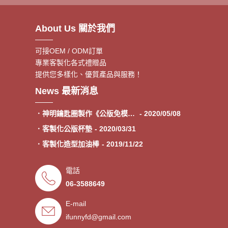
About Us 關於我們
可接OEM / ODM訂單
專業客製化各式禮贈品
提供您多樣化、優質產品與服務！
News 最新消息
．客製額溫卡
- 2020/06/17
．神明鑰匙圈製作《公版免模
- 2020/05/08
費》
．客製化公版杯墊
- 2020/03/31
．客製化造型加油棒
- 2019/11/22
．矽膠手環製作
- 2019/10/01
．專業客製各類型加油棒
- 2019/09/30
電話
．來圖印製氣囊支架 低起訂量
- 2019/09/27
06-3588649
．超低價少量手環客製
- 2019/09/25
E-mail
．禮贈品客製化服務，歡迎免費
- 2019/09/03
ifunnyfd@gmail.com
索取樣品。