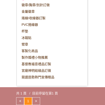
徽章/胸章/別針訂做
金屬徽章
捲線/收線器訂製
PVC捲線器
杯墊
冰箱貼
臂章
客製化商品
製作婚禮小物推薦
基督教福音禮品訂製
宮廟神明結緣品訂做
競選造勢熱門宣傳贈品
共 1 頁 / 目前停留在第1 頁
1