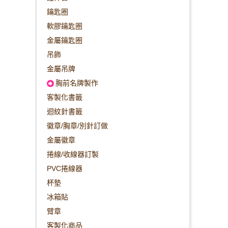
鑰匙圈
軟膠鑰匙圈
金屬鑰匙圈
吊飾
金屬吊牌
胸前名牌製作
客製化書籤
迴紋針書籤
徽章/胸章/別針訂做
金屬徽章
捲線/收線器訂製
PVC捲線器
杯墊
冰箱貼
臂章
客製化商品