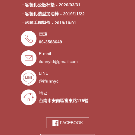
．客製化公版杯墊
- 2020/03/31
．客製化造型加油棒
- 2019/11/22
．矽膠手環製作
- 2019/10/01
．專業客製各類型加油棒
- 2019/09/30
電話
．來圖印製氣囊支架 低起訂量
- 2019/09/27
06-3588649
．超低價少量手環客製
- 2019/09/25
E-mail
．禮贈品客製化服務，歡迎免費
- 2019/09/03
ifunnyfd@gmail.com
索取樣品。
．氣囊支架客製服務
- 2019/08/30
．廣告扇製作工廠 -競選造勢熱
- 2019/08/05
LINE
門宣傳贈品
@ifunnyc
．宮廟神明結緣品訂做
- 2019/07/25
．水晶滴膠氣囊支架製作
- 2019/06/21
地址
．客製氣囊手機支架
- 2019/06/18
台南市安南區富東路175號
．PVC軟膠鑰匙圈客製
- 2019/06/05
．鑰匙圈少量客製印刷歡迎打樣‎
- 2019/05/10
FACEBOOK
．鑰匙圈客製化專家
- 2019/05/10