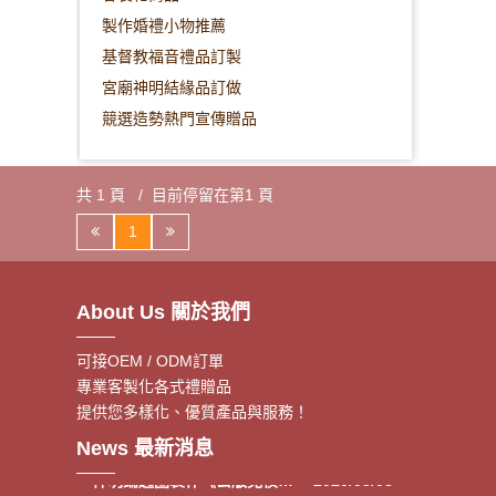
製作婚禮小物推薦
基督教福音禮品訂製
宮廟神明結緣品訂做
競選造勢熱門宣傳贈品
共 1 頁 / 目前停留在第1 頁
1
About Us 關於我們
可接OEM / ODM訂單
專業客製化各式禮贈品
提供您多樣化、優質產品與服務！
．客製額溫卡
- 2020/06/17
News 最新消息
．神明鑰匙圈製作《公版免模
- 2020/05/08
費》