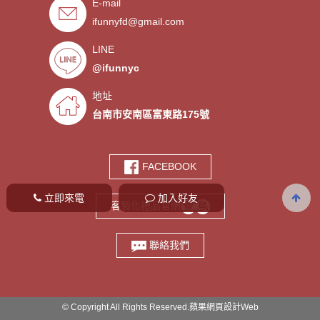
E-mail
索取樣品。
．氣囊支架客製服務
- 2019/08/30
ifunnyfd@gmail.com
．廣告扇製作工廠 -競選造勢熱
- 2019/08/05
LINE
門宣傳贈品
．宮廟神明結緣品訂做
- 2019/07/25
@ifunnyc
．水晶滴膠氣囊支架製作
- 2019/06/21
地址
．客製氣囊手機支架
- 2019/06/18
台南市安南區富東路175號
．PVC軟膠鑰匙圈客製
- 2019/06/05
．鑰匙圈少量客製印刷歡迎打樣‎
- 2019/05/10
FACEBOOK
．鑰匙圈客製化專家
- 2019/05/10
．台南螢幕擦拭貼製造廠商‎
- 2019/05/07
立即來電
加入好友
客製化禮品官網
．選舉宣傳造勢擦拭貼訂做
- 2019/05/06
．伸縮氣囊手機支架客製
- 2019/04/18
聯絡我們
© Copyright All Rights Reserved.
蘋果網頁設計
Web