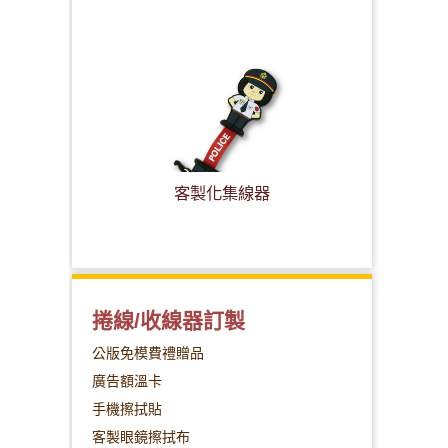
客製化集線器
捲線/收線器訂製
公版免模費禮贈品
廣告額溫卡
手機擦拭貼
客製眼鏡擦拭布