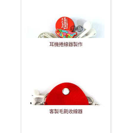
耳機捲線器製作
客製毛氈收線器