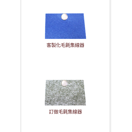
客製化毛氈集線器
訂做毛氈集線器