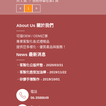
共 1 頁 / 目前停留在第1 頁
1
About Us 關於我們
可接OEM / ODM訂單
專業客製化各式禮贈品
提供您多樣化、優質產品與服務！
．客製額溫卡
- 2020/06/17
News 最新消息
．神明鑰匙圈製作《公版免模
- 2020/05/08
費》
．客製化公版杯墊
- 2020/03/31
．客製化造型加油棒
- 2019/11/22
．矽膠手環製作
- 2019/10/01
．專業客製各類型加油棒
- 2019/09/30
．來圖印製氣囊支架 低起訂量
- 2019/09/27
電話
．超低價少量手環客製
- 2019/09/25
06-3588649
．禮贈品客製化服務，歡迎免費
- 2019/09/03