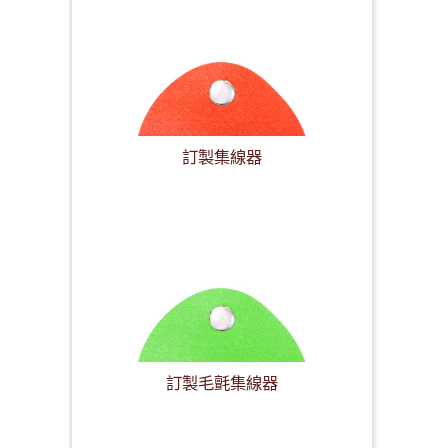
訂製集線器
訂製毛氈集線器