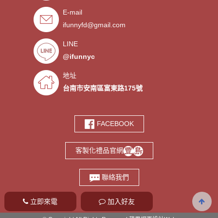
E-mail
．禮贈品客製化服務，歡迎免費
- 2019/09/03
ifunnyfd@gmail.com
索取樣品。
．氣囊支架客製服務
- 2019/08/30
．廣告扇製作工廠 -競選造勢熱
- 2019/08/05
LINE
門宣傳贈品
@ifunnyc
．宮廟神明結緣品訂做
- 2019/07/25
．水晶滴膠氣囊支架製作
- 2019/06/21
地址
．客製氣囊手機支架
- 2019/06/18
台南市安南區富東路175號
．PVC軟膠鑰匙圈客製
- 2019/06/05
．鑰匙圈少量客製印刷歡迎打樣‎
- 2019/05/10
FACEBOOK
．鑰匙圈客製化專家
- 2019/05/10
．台南螢幕擦拭貼製造廠商‎
- 2019/05/07
客製化禮品官網
．選舉宣傳造勢擦拭貼訂做
- 2019/05/06
．伸縮氣囊手機支架客製
- 2019/04/18
聯絡我們
立即來電
加入好友