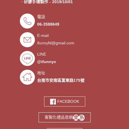
．矽膠手環製作
- 2019/10/01
．專業客製各類型加油棒
- 2019/09/30
電話
．來圖印製氣囊支架 低起訂量
- 2019/09/27
06-3588649
．超低價少量手環客製
- 2019/09/25
E-mail
．禮贈品客製化服務，歡迎免費
- 2019/09/03
索取樣品。
ifunnyfd@gmail.com
．氣囊支架客製服務
- 2019/08/30
．廣告扇製作工廠 -競選造勢熱
- 2019/08/05
LINE
門宣傳贈品
@ifunnyc
．宮廟神明結緣品訂做
- 2019/07/25
．水晶滴膠氣囊支架製作
- 2019/06/21
地址
．客製氣囊手機支架
- 2019/06/18
台南市安南區富東路175號
．PVC軟膠鑰匙圈客製
- 2019/06/05
．鑰匙圈少量客製印刷歡迎打樣‎
- 2019/05/10
FACEBOOK
．鑰匙圈客製化專家
- 2019/05/10
．台南螢幕擦拭貼製造廠商‎
- 2019/05/07
客製化禮品官網
．選舉宣傳造勢擦拭貼訂做
- 2019/05/06