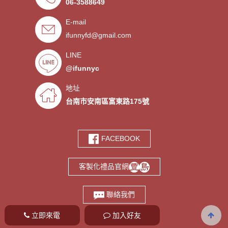
06-3588649
．超低價少量手環客製
- 2019/09/25
E-mail
．禮贈品客製化服務，歡迎免費
- 2019/09/03
索取樣品。
ifunnyfd@gmail.com
．氣囊支架客製服務
- 2019/08/30
．廣告扇製作工廠 -競選造勢熱
- 2019/08/05
LINE
門宣傳贈品
@ifunnyc
．宮廟神明結緣品訂做
- 2019/07/25
．水晶滴膠氣囊支架製作
- 2019/06/21
地址
．客製氣囊手機支架
- 2019/06/18
台南市安南區富東路175號
．PVC軟膠鑰匙圈客製
- 2019/06/05
．鑰匙圈少量客製印刷歡迎打樣‎
- 2019/05/10
FACEBOOK
．鑰匙圈客製化專家
- 2019/05/10
．台南螢幕擦拭貼製造廠商‎
- 2019/05/07
客製化禮品官網
．選舉宣傳造勢擦拭貼訂做
- 2019/05/06
．伸縮氣囊手機支架客製
- 2019/04/18
聯絡我們
立即來電
加入好友