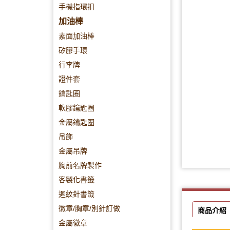
手機指環扣
加油棒
素面加油棒
矽膠手環
行李牌
證件套
鑰匙圈
軟膠鑰匙圈
金屬鑰匙圈
吊飾
金屬吊牌
胸前名牌製作
客製化書籤
迴紋針書籤
徽章/胸章/別針訂做
商品介紹
金屬徽章