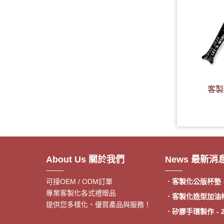
客製
．客製額溫卡
- 20
About Us 關於我們
News 最新消
．神明鑰匙圈製作
《公版免模費》
可接OEM / ODM訂單
．客製化公版杯墊
專業客製化各式禮贈品
．客製化造型加油
提供您多樣化、優質產品與服務！
．矽膠手環製作
- 