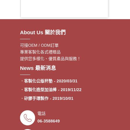
About Us 關於我們
可接OEM / ODM訂單
專業客製化各式禮贈品
提供您多樣化、優質產品與服務！
．客製額溫卡
- 2020/06/17
News 最新消息
．神明鑰匙圈製作《公版免模
- 2020/05/08
費》
．客製化公版杯墊
- 2020/03/31
．客製化造型加油棒
- 2019/11/22
．矽膠手環製作
- 2019/10/01
．專業客製各類型加油棒
- 2019/09/30
電話
．來圖印製氣囊支架 低起訂量
- 2019/09/27
06-3588649
．超低價少量手環客製
- 2019/09/25