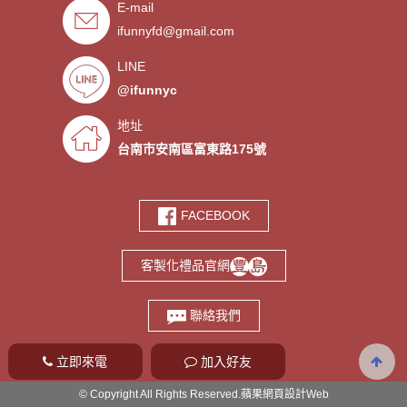
E-mail
．禮贈品客製化服務，歡迎免費
- 2019/09/03
索取樣品。
ifunnyfd@gmail.com
．氣囊支架客製服務
- 2019/08/30
．廣告扇製作工廠 -競選造勢熱
- 2019/08/05
LINE
門宣傳贈品
@ifunnyc
．宮廟神明結緣品訂做
- 2019/07/25
．水晶滴膠氣囊支架製作
- 2019/06/21
地址
．客製氣囊手機支架
- 2019/06/18
台南市安南區富東路175號
．PVC軟膠鑰匙圈客製
- 2019/06/05
．鑰匙圈少量客製印刷歡迎打樣‎
- 2019/05/10
FACEBOOK
．鑰匙圈客製化專家
- 2019/05/10
．台南螢幕擦拭貼製造廠商‎
- 2019/05/07
客製化禮品官網
．選舉宣傳造勢擦拭貼訂做
- 2019/05/06
．伸縮氣囊手機支架客製
- 2019/04/18
聯絡我們
立即來電
加入好友
© Copyright All Rights Reserved.
蘋果網頁設計
Web