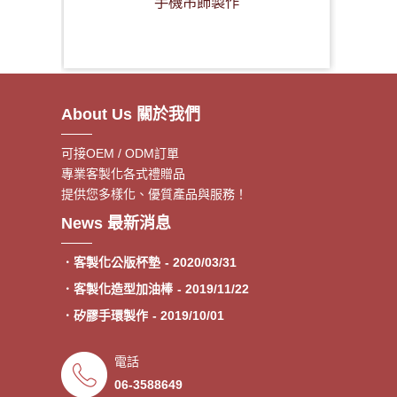
手機吊飾製作
About Us 關於我們
可接OEM / ODM訂單
專業客製化各式禮贈品
提供您多樣化、優質產品與服務！
．客製額溫卡
- 2020/06/17
News 最新消息
．神明鑰匙圈製作《公版免模
- 2020/05/08
費》
．客製化公版杯墊
- 2020/03/31
．客製化造型加油棒
- 2019/11/22
．矽膠手環製作
- 2019/10/01
．專業客製各類型加油棒
- 2019/09/30
電話
．來圖印製氣囊支架 低起訂量
- 2019/09/27
06-3588649
．超低價少量手環客製
- 2019/09/25