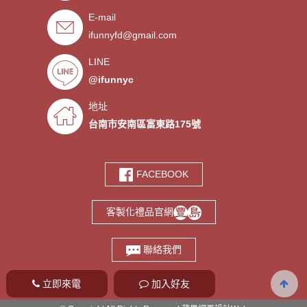
E-mail
．禮贈品客製化服務，歡迎免費
- 2019/09/03
索取樣品。
ifunnyfd@gmail.com
．氣囊支架客製服務
- 2019/08/30
．廣告扇製作工廠 -競選造勢熱
- 2019/08/05
LINE
門宣傳贈品
@ifunnyc
．宮廟神明結緣品訂做
- 2019/07/25
．水晶滴膠氣囊支架製作
- 2019/06/21
地址
．客製氣囊手機支架
- 2019/06/18
台南市安南區富東路175號
．PVC軟膠鑰匙圈客製
- 2019/06/05
．鑰匙圈少量客製印刷歡迎打樣‎
- 2019/05/10
FACEBOOK
．鑰匙圈客製化專家
- 2019/05/10
．台南螢幕擦拭貼製造廠商‎
- 2019/05/07
客製化禮品官網
．選舉宣傳造勢擦拭貼訂做
- 2019/05/06
．伸縮氣囊手機支架客製
- 2019/04/18
聯絡我們
立即來電
加入好友