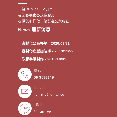
可接OEM / ODM訂單
專業客製化各式禮贈品
提供您多樣化、優質產品與服務！
．客製額溫卡
- 2020/06/17
News 最新消息
．神明鑰匙圈製作《公版免模
- 2020/05/08
費》
．客製化公版杯墊
- 2020/03/31
．客製化造型加油棒
- 2019/11/22
．矽膠手環製作
- 2019/10/01
．專業客製各類型加油棒
- 2019/09/30
電話
．來圖印製氣囊支架 低起訂量
- 2019/09/27
06-3588649
．超低價少量手環客製
- 2019/09/25
E-mail
．禮贈品客製化服務，歡迎免費
- 2019/09/03
ifunnyfd@gmail.com
索取樣品。
．氣囊支架客製服務
- 2019/08/30
．廣告扇製作工廠 -競選造勢熱
- 2019/08/05
LINE
門宣傳贈品
@ifunnyc
．宮廟神明結緣品訂做
- 2019/07/25