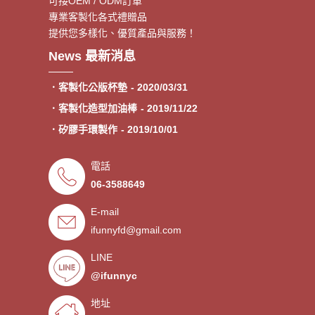
可接OEM / ODM訂單
專業客製化各式禮贈品
提供您多樣化、優質產品與服務！
．客製額溫卡
- 2020/06/17
News 最新消息
．神明鑰匙圈製作《公版免模
- 2020/05/08
費》
．客製化公版杯墊
- 2020/03/31
．客製化造型加油棒
- 2019/11/22
．矽膠手環製作
- 2019/10/01
．專業客製各類型加油棒
- 2019/09/30
電話
．來圖印製氣囊支架 低起訂量
- 2019/09/27
06-3588649
．超低價少量手環客製
- 2019/09/25
E-mail
．禮贈品客製化服務，歡迎免費
- 2019/09/03
索取樣品。
ifunnyfd@gmail.com
．氣囊支架客製服務
- 2019/08/30
．廣告扇製作工廠 -競選造勢熱
- 2019/08/05
LINE
門宣傳贈品
@ifunnyc
．宮廟神明結緣品訂做
- 2019/07/25
．水晶滴膠氣囊支架製作
- 2019/06/21
地址