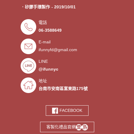
．矽膠手環製作
- 2019/10/01
．專業客製各類型加油棒
- 2019/09/30
電話
．來圖印製氣囊支架 低起訂量
- 2019/09/27
06-3588649
．超低價少量手環客製
- 2019/09/25
E-mail
．禮贈品客製化服務，歡迎免費
- 2019/09/03
索取樣品。
ifunnyfd@gmail.com
．氣囊支架客製服務
- 2019/08/30
．廣告扇製作工廠 -競選造勢熱
- 2019/08/05
LINE
門宣傳贈品
@ifunnyc
．宮廟神明結緣品訂做
- 2019/07/25
．水晶滴膠氣囊支架製作
- 2019/06/21
地址
．客製氣囊手機支架
- 2019/06/18
台南市安南區富東路175號
．PVC軟膠鑰匙圈客製
- 2019/06/05
．鑰匙圈少量客製印刷歡迎打樣‎
- 2019/05/10
FACEBOOK
．鑰匙圈客製化專家
- 2019/05/10
．台南螢幕擦拭貼製造廠商‎
- 2019/05/07
客製化禮品官網
．選舉宣傳造勢擦拭貼訂做
- 2019/05/06