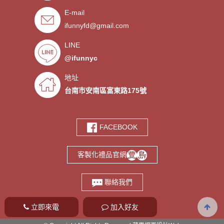
E-mail
．禮贈品客製化服務，歡迎免費
- 2019/09/03
索取樣品。
ifunnyfd@gmail.com
．氣囊支架客製服務
- 2019/08/30
．廣告扇製作工廠 -競選造勢熱
- 2019/08/05
LINE
門宣傳贈品
@ifunnyc
．宮廟神明結緣品訂做
- 2019/07/25
．水晶滴膠氣囊支架製作
- 2019/06/21
地址
．客製氣囊手機支架
- 2019/06/18
台南市安南區富東路175號
．PVC軟膠鑰匙圈客製
- 2019/06/05
．鑰匙圈少量客製印刷歡迎打樣‎
- 2019/05/10
FACEBOOK
．鑰匙圈客製化專家
- 2019/05/10
．台南螢幕擦拭貼製造廠商‎
- 2019/05/07
客製化禮品官網
．選舉宣傳造勢擦拭貼訂做
- 2019/05/06
．伸縮氣囊手機支架客製
- 2019/04/18
聯絡我們
立即來電
加入好友