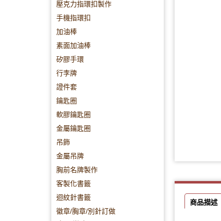
壓克力指環扣製作
手機指環扣
加油棒
素面加油棒
矽膠手環
行李牌
證件套
鑰匙圈
軟膠鑰匙圈
金屬鑰匙圈
吊飾
金屬吊牌
胸前名牌製作
客製化書籤
迴紋針書籤
商品描述
徽章/胸章/別針訂做