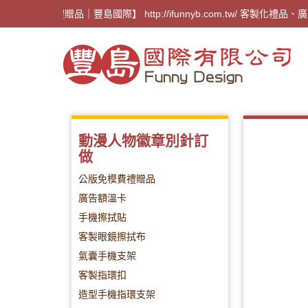
【廣告禮贈品｜豐島國際】 http://ifunnyb.com.t
動漫人物徽章別針訂
做
公版免模費禮贈品
廣告額溫卡
手機擦拭貼
客製眼鏡擦拭布
氣囊手機支架
客製指環扣
造型手機指環支架