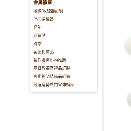
金屬徽章
捲線/收線器訂製
PVC捲線器
杯墊
冰箱貼
臂章
客製化商品
製作婚禮小物推薦
基督教福音禮品訂製
宮廟神明結緣品訂做
競選造勢熱門宣傳贈品