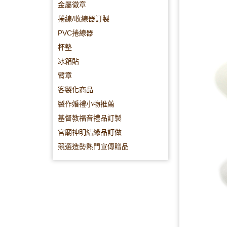
金屬徽章
捲線/收線器訂製
PVC捲線器
杯墊
冰箱貼
臂章
客製化商品
製作婚禮小物推薦
基督教福音禮品訂製
宮廟神明結緣品訂做
競選造勢熱門宣傳贈品