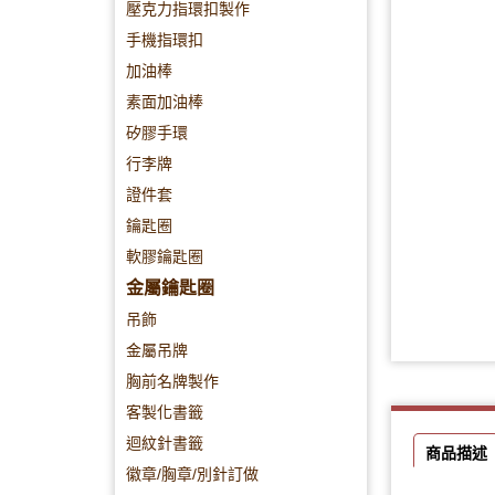
壓克力指環扣製作
手機指環扣
加油棒
素面加油棒
矽膠手環
行李牌
證件套
鑰匙圈
軟膠鑰匙圈
金屬鑰匙圈
吊飾
金屬吊牌
胸前名牌製作
客製化書籤
迴紋針書籤
商品描述
徽章/胸章/別針訂做