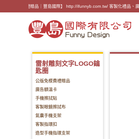
【廣告禮贈品｜豐島國際】 http://ifunnyb.com.t
雷射雕刻文字LOGO鑰
匙圈
公版免模費禮贈品
廣告額溫卡
手機擦拭貼
客製眼鏡擦拭布
氣囊手機支架
客製指環扣
造型手機指環支架