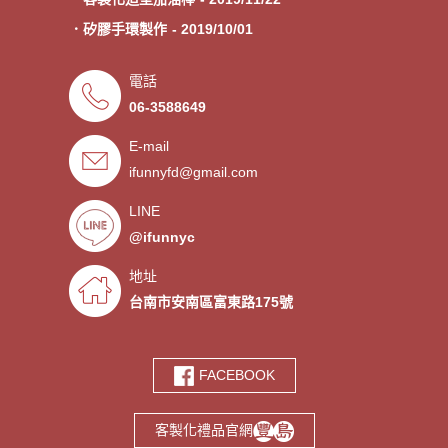
．矽膠手環製作
- 2019/10/01
．專業客製各類型加油棒
- 2019/09/30
電話
．來圖印製氣囊支架 低起訂量
- 2019/09/27
06-3588649
．超低價少量手環客製
- 2019/09/25
E-mail
．禮贈品客製化服務，歡迎免費
- 2019/09/03
索取樣品。
ifunnyfd@gmail.com
．氣囊支架客製服務
- 2019/08/30
．廣告扇製作工廠 -競選造勢熱
- 2019/08/05
LINE
門宣傳贈品
@ifunnyc
．宮廟神明結緣品訂做
- 2019/07/25
．水晶滴膠氣囊支架製作
- 2019/06/21
地址
．客製氣囊手機支架
- 2019/06/18
台南市安南區富東路175號
．PVC軟膠鑰匙圈客製
- 2019/06/05
．鑰匙圈少量客製印刷歡迎打樣‎
- 2019/05/10
FACEBOOK
．鑰匙圈客製化專家
- 2019/05/10
．台南螢幕擦拭貼製造廠商‎
- 2019/05/07
客製化禮品官網