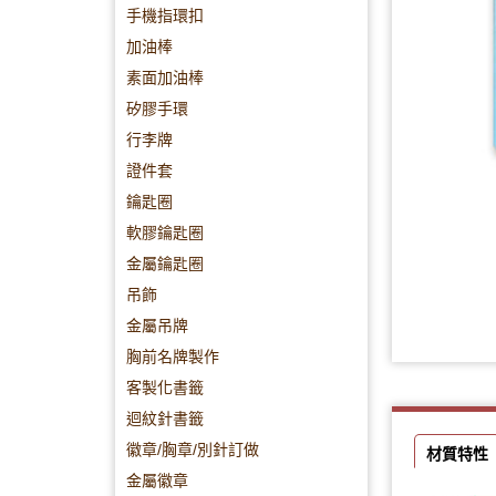
手機指環扣
加油棒
素面加油棒
矽膠手環
行李牌
證件套
鑰匙圈
軟膠鑰匙圈
金屬鑰匙圈
吊飾
金屬吊牌
胸前名牌製作
客製化書籤
迴紋針書籤
徽章/胸章/別針訂做
材質特性
金屬徽章