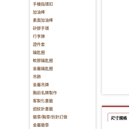
手機指環扣
加油棒
素面加油棒
矽膠手環
行李牌
證件套
鑰匙圈
軟膠鑰匙圈
金屬鑰匙圈
吊飾
金屬吊牌
胸前名牌製作
客製化書籤
迴紋針書籤
徽章/胸章/別針訂做
尺寸規格
金屬徽章