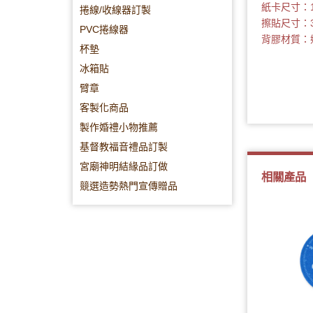
紙卡尺寸：1
捲線/收線器訂製
擦貼尺寸：3
PVC捲線器
背膠材質：
杯墊
冰箱貼
臂章
客製化商品
製作婚禮小物推薦
基督教福音禮品訂製
宮廟神明結緣品訂做
相關產品
競選造勢熱門宣傳贈品