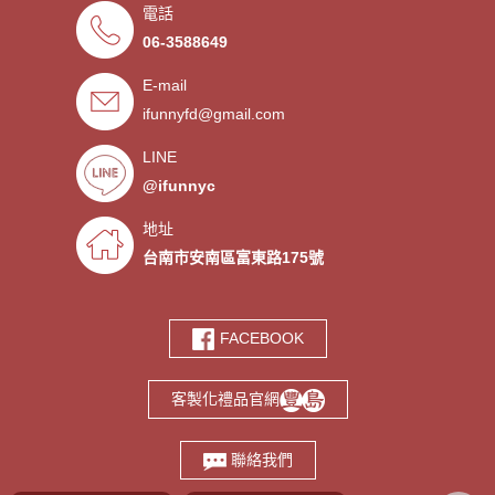
電話
．來圖印製氣囊支架 低起訂量
- 2019/09/27
06-3588649
．超低價少量手環客製
- 2019/09/25
E-mail
．禮贈品客製化服務，歡迎免費
- 2019/09/03
索取樣品。
ifunnyfd@gmail.com
．氣囊支架客製服務
- 2019/08/30
．廣告扇製作工廠 -競選造勢熱
- 2019/08/05
LINE
門宣傳贈品
@ifunnyc
．宮廟神明結緣品訂做
- 2019/07/25
．水晶滴膠氣囊支架製作
- 2019/06/21
地址
．客製氣囊手機支架
- 2019/06/18
台南市安南區富東路175號
．PVC軟膠鑰匙圈客製
- 2019/06/05
．鑰匙圈少量客製印刷歡迎打樣‎
- 2019/05/10
FACEBOOK
．鑰匙圈客製化專家
- 2019/05/10
．台南螢幕擦拭貼製造廠商‎
- 2019/05/07
客製化禮品官網
．選舉宣傳造勢擦拭貼訂做
- 2019/05/06
．伸縮氣囊手機支架客製
- 2019/04/18
聯絡我們