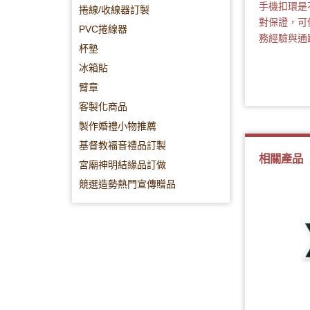
手機扣環是
捲線/收線器訂製
對保證，可
PVC捲線器
務經驗與通
杯墊
冰箱貼
臂章
客製化商品
製作婚禮小物推薦
基督教福音禮品訂製
相關產品
宮廟神明結緣品訂做
競選造勢熱門宣傳贈品