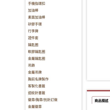
手機指環扣
加油棒
素面加油棒
矽膠手環
行李牌
證件套
鑰匙圈
軟膠鑰匙圈
金屬鑰匙圈
吊飾
金屬吊牌
胸前名牌製作
客製化書籤
迴紋針書籤
徽章/胸章/別針訂做
商品描述
金屬徽章