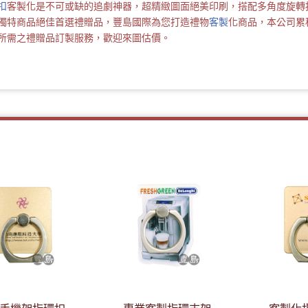
扣
客製化是不可或缺的追劇神器，超精緻圖面絕美印刷，搭配多角度旋轉
獨特商品絕佳首選禮贈品，豐島國際為您打造禮物
客製
化商品，本公司累
所需之禮贈品訂製服務，歡迎來圖估價。
20/06/17