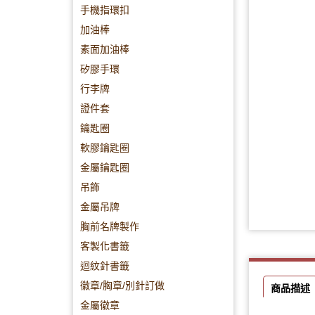
手機指環扣
加油棒
素面加油棒
矽膠手環
行李牌
證件套
鑰匙圈
軟膠鑰匙圈
金屬鑰匙圈
吊飾
金屬吊牌
胸前名牌製作
客製化書籤
迴紋針書籤
徽章/胸章/別針訂做
商品描述
金屬徽章