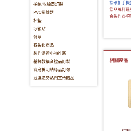
指環扣手機
捲線/收線器訂製
您品牌打造
PVC捲線器
合製作各項
杯墊
冰箱貼
臂章
客製化商品
製作婚禮小物推薦
相關產品
基督教福音禮品訂製
宮廟神明結緣品訂做
競選造勢熱門宣傳贈品
．客製額溫卡
- 20