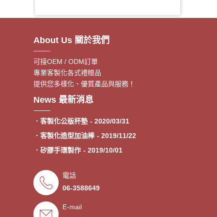
About Us 關於我們
可接OEM / ODM訂單
專業客製化各式禮贈品
提供您多樣化、優質產品與服務！
．客製額溫卡
- 2020/06/17
News 最新消息
．神明鑰匙圈製作《公版免模
- 2020/05/08
費》
．客製化公版杯墊
- 2020/03/31
．客製化造型加油棒
- 2019/11/22
．矽膠手環製作
- 2019/10/01
．專業客製各類型加油棒
- 2019/09/30
電話
．來圖印製氣囊支架 低起訂量
- 2019/09/27
06-3588649
．超低價少量手環客製
- 2019/09/25
E-mail
．禮贈品客製化服務，歡迎免費
- 2019/09/03