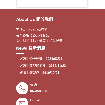
About Us 關於我們
可接OEM / ODM訂單
專業客製化各式禮贈品
提供您多樣化、優質產品與服務！
．客製額溫卡
- 2020/06/17
News 最新消息
．神明鑰匙圈製作《公版免模
- 2020/05/08
費》
．客製化公版杯墊
- 2020/03/31
．客製化造型加油棒
- 2019/11/22
．矽膠手環製作
- 2019/10/01
．專業客製各類型加油棒
- 2019/09/30
電話
．來圖印製氣囊支架 低起訂量
- 2019/09/27
06-3588649
．超低價少量手環客製
- 2019/09/25
E-mail
．禮贈品客製化服務，歡迎免費
- 2019/09/03