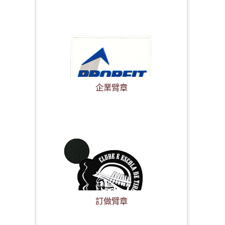
企業臂章
訂做臂章