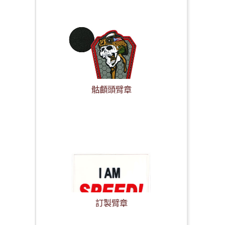
骷顱頭臂章
訂製臂章