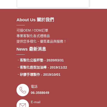
About Us 關於我們
可接OEM / ODM訂單
專業客製化各式禮贈品
提供您多樣化、優質產品與服務！
．客製額溫卡
- 2020/06/17
News 最新消息
．神明鑰匙圈製作《公版免模
- 2020/05/08
費》
．客製化公版杯墊
- 2020/03/31
．客製化造型加油棒
- 2019/11/22
．矽膠手環製作
- 2019/10/01
．專業客製各類型加油棒
- 2019/09/30
電話
．來圖印製氣囊支架 低起訂量
- 2019/09/27
06-3588649
．超低價少量手環客製
- 2019/09/25
E-mail
．禮贈品客製化服務，歡迎免費
- 2019/09/03