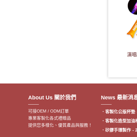
演唱
．客製額溫卡
- 20
About Us 關於我們
News 最新消
．神明鑰匙圈製作
《公版免模費》
可接OEM / ODM訂單
．客製化公版杯墊
專業客製化各式禮贈品
．客製化造型加油
提供您多樣化、優質產品與服務！
．矽膠手環製作
- 