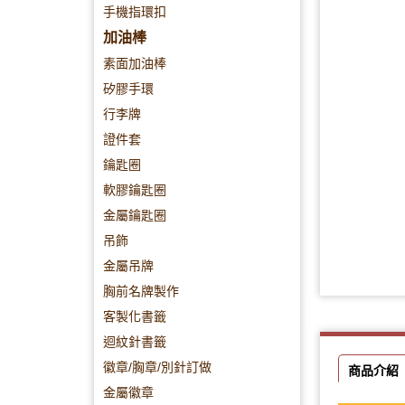
手機指環扣
加油棒
素面加油棒
矽膠手環
行李牌
證件套
鑰匙圈
軟膠鑰匙圈
金屬鑰匙圈
吊飾
金屬吊牌
胸前名牌製作
客製化書籤
迴紋針書籤
徽章/胸章/別針訂做
商品介紹
金屬徽章