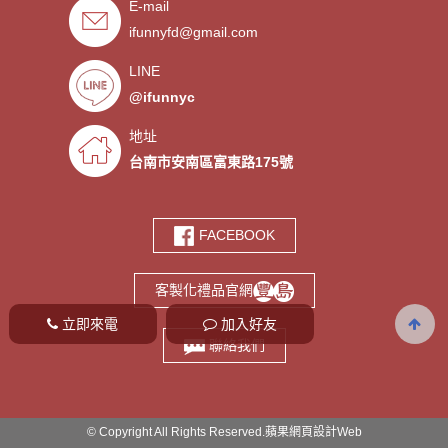
E-mail
．禮贈品客製化服務，歡迎免費
- 2019/09/03
索取樣品。
ifunnyfd@gmail.com
．氣囊支架客製服務
- 2019/08/30
．廣告扇製作工廠 -競選造勢熱
- 2019/08/05
LINE
門宣傳贈品
@ifunnyc
．宮廟神明結緣品訂做
- 2019/07/25
．水晶滴膠氣囊支架製作
- 2019/06/21
地址
．客製氣囊手機支架
- 2019/06/18
台南市安南區富東路175號
．PVC軟膠鑰匙圈客製
- 2019/06/05
．鑰匙圈少量客製印刷歡迎打樣‎
- 2019/05/10
FACEBOOK
．鑰匙圈客製化專家
- 2019/05/10
．台南螢幕擦拭貼製造廠商‎
- 2019/05/07
客製化禮品官網
．選舉宣傳造勢擦拭貼訂做
- 2019/05/06
立即來電
加入好友
．伸縮氣囊手機支架客製
- 2019/04/18
聯絡我們
© Copyright All Rights Reserved.
蘋果網頁設計
Web