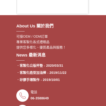
About Us 關於我們
可接OEM / ODM訂單
專業客製化各式禮贈品
提供您多樣化、優質產品與服務！
．客製額溫卡
- 2020/06/17
News 最新消息
．神明鑰匙圈製作《公版免模
- 2020/05/08
費》
．客製化公版杯墊
- 2020/03/31
．客製化造型加油棒
- 2019/11/22
．矽膠手環製作
- 2019/10/01
．專業客製各類型加油棒
- 2019/09/30
電話
．來圖印製氣囊支架 低起訂量
- 2019/09/27
06-3588649
．超低價少量手環客製
- 2019/09/25