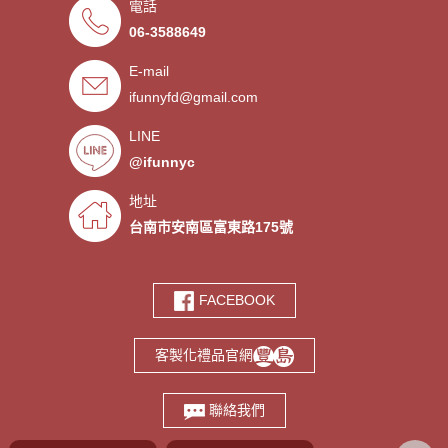
電話
．來圖印製氣囊支架 低起訂量
- 2019/09/27
06-3588649
．超低價少量手環客製
- 2019/09/25
E-mail
．禮贈品客製化服務，歡迎免費
- 2019/09/03
索取樣品。
ifunnyfd@gmail.com
．氣囊支架客製服務
- 2019/08/30
．廣告扇製作工廠 -競選造勢熱
- 2019/08/05
LINE
門宣傳贈品
@ifunnyc
．宮廟神明結緣品訂做
- 2019/07/25
．水晶滴膠氣囊支架製作
- 2019/06/21
地址
．客製氣囊手機支架
- 2019/06/18
台南市安南區富東路175號
．PVC軟膠鑰匙圈客製
- 2019/06/05
．鑰匙圈少量客製印刷歡迎打樣‎
- 2019/05/10
FACEBOOK
．鑰匙圈客製化專家
- 2019/05/10
．台南螢幕擦拭貼製造廠商‎
- 2019/05/07
客製化禮品官網
．選舉宣傳造勢擦拭貼訂做
- 2019/05/06
．伸縮氣囊手機支架客製
- 2019/04/18
聯絡我們