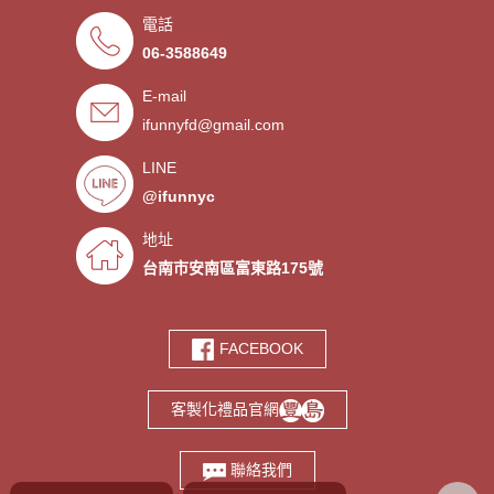
電話
．來圖印製氣囊支架 低起訂量
- 2019/09/27
06-3588649
．超低價少量手環客製
- 2019/09/25
E-mail
．禮贈品客製化服務，歡迎免費
- 2019/09/03
索取樣品。
ifunnyfd@gmail.com
．氣囊支架客製服務
- 2019/08/30
．廣告扇製作工廠 -競選造勢熱
- 2019/08/05
LINE
門宣傳贈品
@ifunnyc
．宮廟神明結緣品訂做
- 2019/07/25
．水晶滴膠氣囊支架製作
- 2019/06/21
地址
．客製氣囊手機支架
- 2019/06/18
台南市安南區富東路175號
．PVC軟膠鑰匙圈客製
- 2019/06/05
．鑰匙圈少量客製印刷歡迎打樣‎
- 2019/05/10
FACEBOOK
．鑰匙圈客製化專家
- 2019/05/10
．台南螢幕擦拭貼製造廠商‎
- 2019/05/07
客製化禮品官網
．選舉宣傳造勢擦拭貼訂做
- 2019/05/06
．伸縮氣囊手機支架客製
- 2019/04/18
聯絡我們